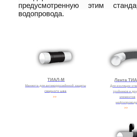
предусмотренную этим станд
водопровода.
ТИАЛ-М
Лента ТИ
Манжета для антикоррозийнной защиты
Для изоляции отв
сварного шва
тройников и
дру
>>
элементов
н
ефтепровод
>>